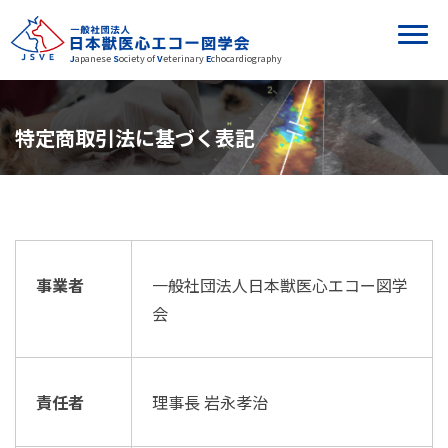
J
apanese
S
ociety of
V
eterinary
E
chocardiography
特定商取引法に基づく表記
事業者
一般社団法人日本獣医心エコー図学
会
責任者
理事長 岩永孝治