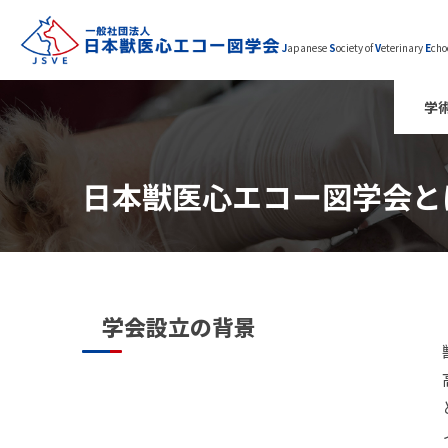
J
apanese
S
ociety of
V
eterinary
E
cho
学
日本獣医心エコー図学会と
学会設立の背景