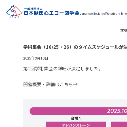
J
apanese
S
ociety of
V
eterinary
E
cho
学
学術集会（10/25・26）のタイムスケジュールが
2025年9月10日
第1回学術集会の詳細が決定しました。
開催概要・詳細はこちら→