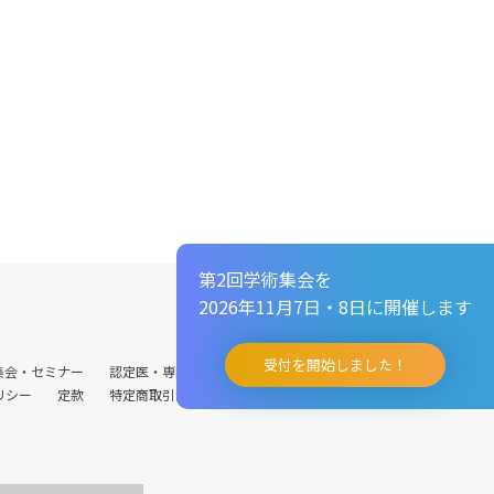
第2回学術集会を
2026年11月7日・8日に開催します
受付を開始しました！
集会・セミナー
認定医・専門医制度
病院会員
賛助会員
リシー
定款
特定商取引法に基づく表記