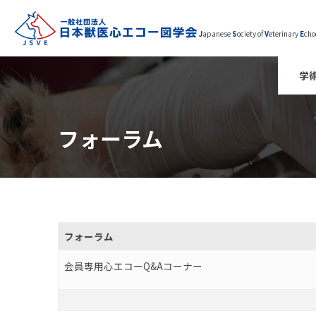
J
apanese
S
ociety of
V
eterinary
E
cho
学
フォーラム
フォーラム
会員専用心エコーQ&Aコーナー